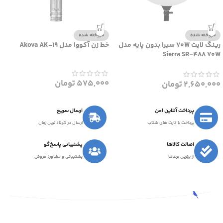
فروخته شده
فروخته شده
رینگ لایت 70W سیرا بدون پایه مدل
خط زن آکووا مدل Akova AK-19
Sierra SR-488 70W
575,000
تومان
2,650,000
تومان
پرداخت آنلاین امن
ارسال سریع
پرداخت با کارت های شتاب
ارسال در کوتاه ترین زمان
اصالت کالاها
پشتیبانی پاسخ‌گو
از برترین برندها
پشتیبانی و مشاوره فروش