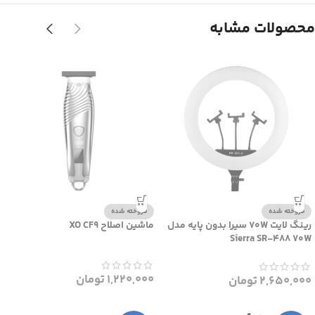
محصولات مشابه
فروخته شده
فروخته شده
رینگ لایت 70W سیرا بدون پایه مدل
ماشین اصلاح XO CF9
Sierra SR-488 70W
1,220,000
تومان
2,650,000
تومان