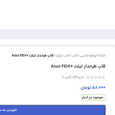
خانه
/
لوازم جانبی
/
قاب
/
قاب تبلت
/
قاب طرحدار تبلت Asus FE170
قاب طرحدار تبلت Asus FE170
(دیدگاه کاربر
1
)
58,000
تومان
موجود در انبار
افزودن به س