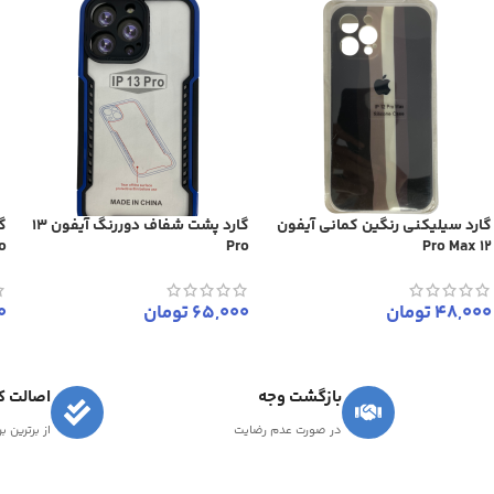
گارد سیلیکنی رنگین کمانی آیفون
گارد پشت شفاف دوررنگ آیفون 13
o
Pro
12 Pro Max
48,000
تومان
65,000
تومان
0
بازگشت وجه
اصالت کا
در صورت عدم رضایت
از برترین ب