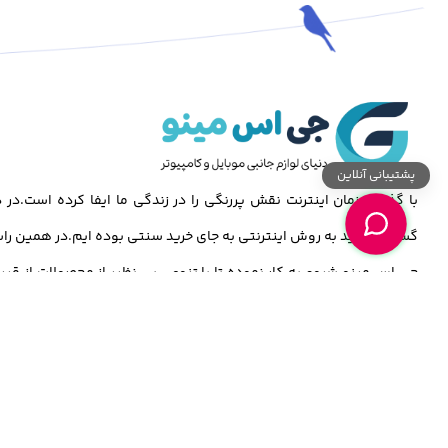
پشتیبانی آنلاین
با گذشت زمان اینترنت نقش پررنگی را در زندگی ما ایفا کرده است.د
گسترش خرید به روش اینترنتی به جای خرید سنتی بوده ایم.در همین راس
جی اس مینو شروع به کار نموده تا با تنوعی بی نظیر از محصولات از قبی
,تبلت,کامپیوتر و…باشد.