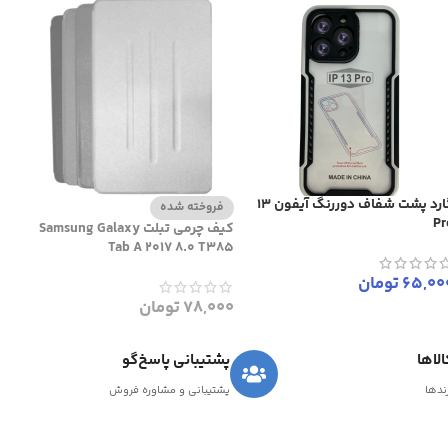
گارد پشت شفاف دوررنگ آیفون 13
فروخته شده
Pr
کیف چرمی تبلت Samsung Galaxy
Tab A 2017 8.0 T385
65,00
تومان
78,000
تومان
لاها
پشتیبانی پاسخ‌گو
رندها
پشتیبانی و مشاوره فروش