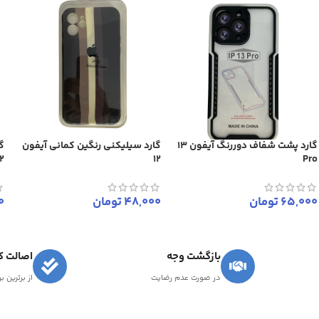
گارد پشت شفاف دوررنگ آیفون 13
گارد سیلیکنی رنگین کمانی آیفون
گ
12
12
Pro
65,000
تومان
48,000
تومان
0
بازگشت وجه
اصالت کا
در صورت عدم رضایت
از برترین ب