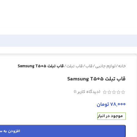
خانه
/
لوازم جانبی
/
قاب
/
قاب تبلت
/
قاب تبلت Samsung T505
قاب تبلت Samsung T505
(دیدگاه کاربر
1
)
78,000
تومان
موجود در انبار
افزودن به س