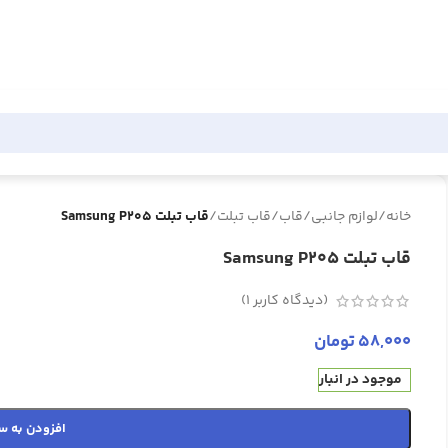
خانه
/
لوازم جانبی
/
قاب
/
قاب تبلت
/
قاب تبلت Samsung P205
قاب تبلت Samsung P205
(دیدگاه کاربر
1
)
58,000
تومان
موجود در انبار
افزودن به س