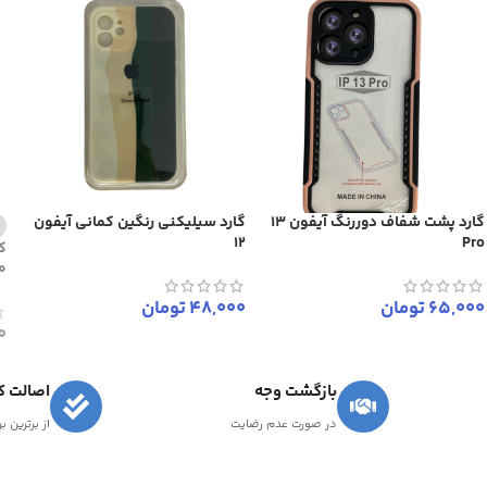
گارد پشت شفاف دوررنگ آیفون 13
گارد سیلیکنی رنگین کمانی آیفون
12
Pro
0
65,000
تومان
48,000
تومان
0
بازگشت وجه
اصالت کا
در صورت عدم رضایت
از برترین ب