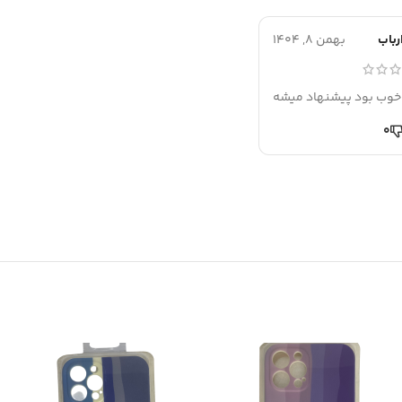
رباب
بهمن 8, 1404
خوب بود پیشنهاد میشه
0