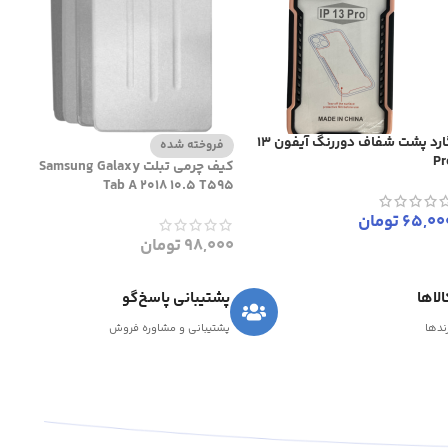
گارد پشت شفاف دوررنگ آیفون 13
فروخته شده
Pr
کیف چرمی تبلت Samsung Galaxy
Tab A 2018 10.5 T595
65,00
تومان
98,000
تومان
لاها
پشتیبانی پاسخ‌گو
رندها
پشتیبانی و مشاوره فروش