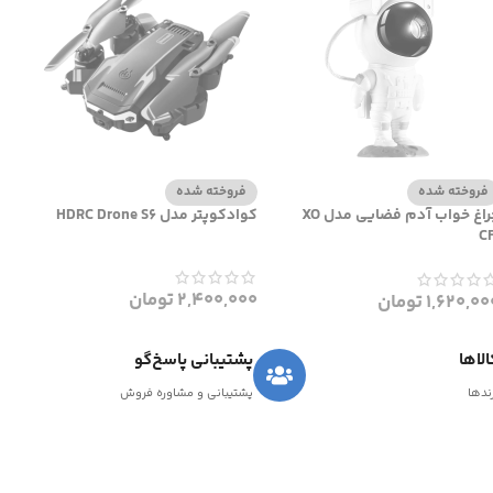
فروخته شده
فروخته شده
چراغ خواب آدم فضایی مدل XO
کوادکوپتر مدل HDRC Drone S6
CF
2,400,000
تومان
1,620,00
تومان
لاها
پشتیبانی پاسخ‌گو
رندها
پشتیبانی و مشاوره فروش