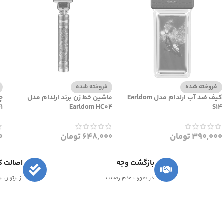
فروخته شده
فروخته شده
کیف ضد آب ارلدام مدل Earldom
ماشین خط زن برند ارلدام مدل
1
Earldom HC04
S14
390,000
تومان
648,000
تومان
0
بازگشت وجه
اصالت کا
در صورت عدم رضایت
از برترین ب