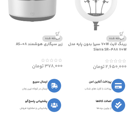
فروخته شده
فروخته شده
رینگ لایت 70W سیرا بدون پایه مدل
زیر سیگاری هوشمند AS-08
Sierra SR-488 70W
378,000
تومان
2,650,000
تومان
پرداخت آنلاین امن
ارسال سریع
پرداخت با کارت های شتاب
ارسال در کوتاه ترین زمان
اصالت کالاها
پشتیبانی پاسخ‌گو
از برترین برندها
پشتیبانی و مشاوره فروش