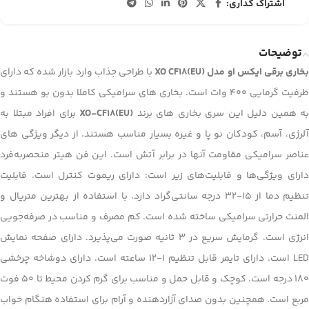
اشتراک گذاری:
توضیحات
خاری برقی ایکس او مدل XO CF18(EU)
با طراحی جذاب وارد بازار شده که دارای
ظرفیت گرمایی 400 وات است. بخاری های سرامیکی کاملا بدون بو هستند و
به همین دلیل این سری بخاری های برند
XO-CF18(EU)
برای افراد مبتلا به
آلرژی، آسم، کودکان نو پا و غیره بسیار مناسب هستند. از دیگر ویژگی های
عناصر سرامیکی مقاومت آنها در برابر آتش است. این فن هیتر منحصربه‌فرد
دارای ویژگی‌ها و قابلیت‌های زیر است: دارای ریموت کنترل است. قابلیت
تنظیم دما از 15-32 درجه سانتی‌گراد دارد. با استفاده از بهترین متریال و
المنت حرارتی سرامیکی ساخته شده است. کم مصرف و مناسب در صرفه‌جویی
انرژی است. گرمایش سریع در 3 ثانیه صورت می‌پذیرد. دارای صفحه نمایش
LED است. دارای تایمر قابل تنظیم 1-12 ساعته است. دارای دوشاخه چرخشی
180 درجه است. کوچک و قابل حمل و مناسب برای گرم کردن محیط تا 50 فوت
مربع است. همچنین بدون صدای آزاردهنده و آرام برای استفاده هنگام خواب