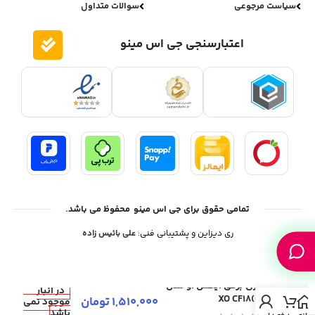
سیاست مرجوعی
سوالات متداول
اعتبارسنجی جی اس مینو
تمامی حقوق برای جی اس مینو محفوظ می باشد.
ری دیزاین و پشتیبانی فنی:
علی بائیس زاده
بخاری برقی ایکس او مدل
در انبار
XO CF18(EU)
1,510,000
تومان
موجود نمی
باشد