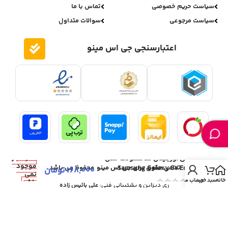
سیاست حریم خصوصی
تماس با ما
سیاست مرجوعی
سوالات متداول
اعتبارسنجی جی اس مینو
در انبار
باتری اورجینال سامسونگ مدل
موجود
Samsung Galaxy S7 Edge
تمامی حقوق برای جی اس مینو محفوظ می باشد.
168,000
تومان
نمی
خانه
سبد خرید
حساب من
باشد
ری دیزاین و پشتیبانی فنی:
علی بائیس زاده