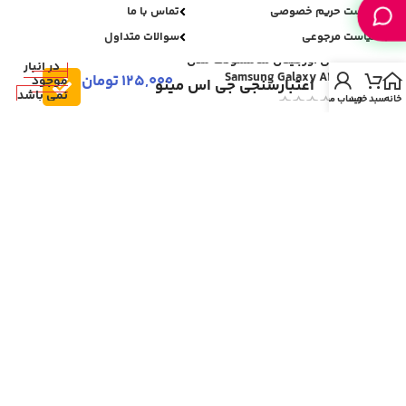
سیاست حریم خصوصی
تماس با ما
سیاست مرجوعی
سوالات متداول
باتری اورجینال سامسونگ مدل
در انبار
Samsung Galaxy A310
125,000
تومان
موجود
اعتبارسنجی جی اس مینو
نمی باشد
خانه
سبد خرید
حساب من
تمامی حقوق برای جی اس مینو محفوظ می باشد.
ری دیزاین و پشتیبانی فنی:
علی بائیس زاده