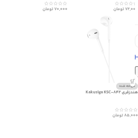
72,000
تومان
70,000
تومان
فروخته شده
هندزفری Kakusiga KSC-842
85,000
تومان