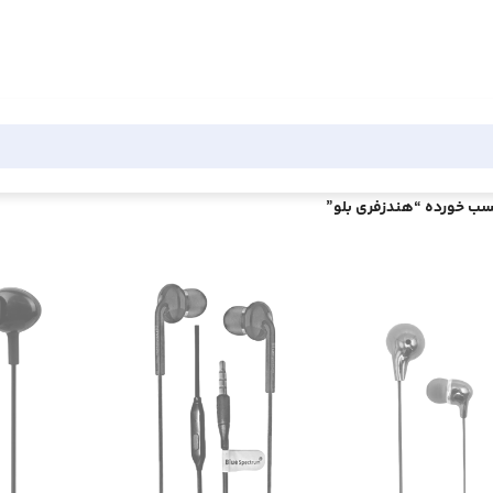
ب خورده “هندزفری بلو”