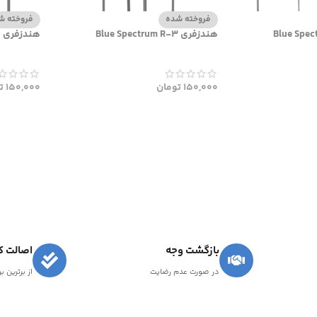
فروخته شده
فروخته ش
هندزفری Blue Spectrum R-3
هندزفری Blue Spectrum M-5
150,000
تومان
150,000
ت
بازگشت وجه
اصالت کا
در صورت عدم رضایت
از برترین ب