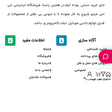
جای خرید سنتی بوده ایم.در همین راستا فروشگاه اینترنتی جی
اس مینو شروع به کار نموده تا با تنوعی بی نظیر از محصولات از
قبیل لوازم جانبی موبایل ,تبلت,کامپیوتر و…باشد.
آگاه سازی
اطلاعات مفید
خرید اقساطی
مجله
روش های پرداخت
فروشگاه
روش های حمل و نقل
درباره ما
سیاست حریم خصوصی
تماس با ما
سیاست مرجوعی
سوالات متداول
خانه
فیلتر ها
سبد خرید
حساب من
اعتبارسنجی جی اس مینو