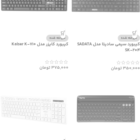
فروخته شده
فروخته شده
کیبورد سیمی سادیتا مدل SADATA
کیبورد کایزر مدل Kaiser K-710
SK-204
375,000
تومان
350,000
تومان