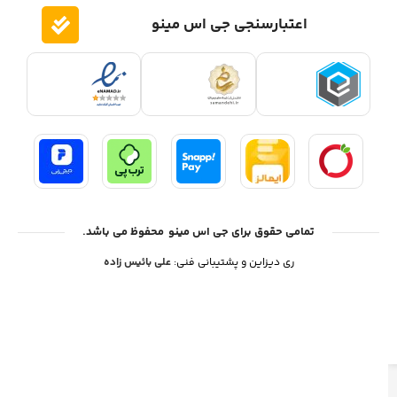
با گذشت زمان اینترنت نقش پررنگی را در زندگی ما ایفا کرده
است.در دهه ی گذشته شاهد گسترش خرید به روش اینترنتی به
جای خرید سنتی بوده ایم.در همین راستا فروشگاه اینترنتی جی
اس مینو شروع به کار نموده تا با تنوعی بی نظیر از محصولات از
قبیل لوازم جانبی موبایل ,تبلت,کامپیوتر و…باشد.
آگاه سازی
اطلاعات مفید
خرید اقساطی
مجله
روش های پرداخت
فروشگاه
روش های حمل و نقل
درباره ما
سیاست حریم خصوصی
تماس با ما
سیاست مرجوعی
سوالات متداول
اعتبارسنجی جی اس مینو