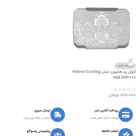
فروخته شده
کول پد هترون مدل Hatron Cooling
Pad HCP080
865,000
تومان
پرداخت آنلاین امن
ارسال سریع
پرداخت با کارت های شتاب
ارسال در کوتاه ترین زمان
اصالت کالاها
پشتیبانی پاسخ‌گو