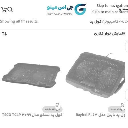
Skip to navigation
منو
Skip to main content
خانه
/
کامپیوتر
/
کول پد
Showing all 13 results
نمایش نوار کناری
فروخته شده
فروخته شده
کول پد بایبل مدل Baybel F-63
کول پد تسکو مدل TSCO TCLP 3099