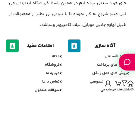
جای خرید سنتی بوده ایم.در همین راستا فروشگاه اینترنتی جی
اس مینو شروع به کار نموده تا با تنوعی بی نظیر از محصولات از
قبیل لوازم جانبی موبایل ,تبلت,کامپیوتر و…باشد.
آگاه سازی
اطلاعات مفید
خرید اقساطی
مجله
روش های پرداخت
فروشگاه
روش های حمل و نقل
درباره ما
سیاست حریم خصوصی
تماس با ما
خانه
فیلتر ها
سبد خرید
حساب من
سیاست مرجوعی
سوالات متداول
اعتبارسنجی جی اس مینو