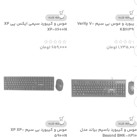
فروخته شده
فروخته شده
کیبورد و موس بی سیم Verity V-
موس و کیبورد سیمی ایکس پی XP
XP-11600N
KB6139W
1,735,000
تومان
659,000
تومان
فروخته شده
فروخته شده
موس و کیبورد باسیم بیاند مدل
موس و کیبورد بی سیم XP XP-
5900N
Beyond BMK-8310