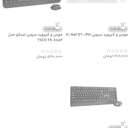
فروخته شده
فروخته شده
موس و کیبورد سیمی D-Net DT-998
موس و کیبورد سیمی تسکو مدل
TSCO TK 8052
668,000
تومان
540,000
تومان