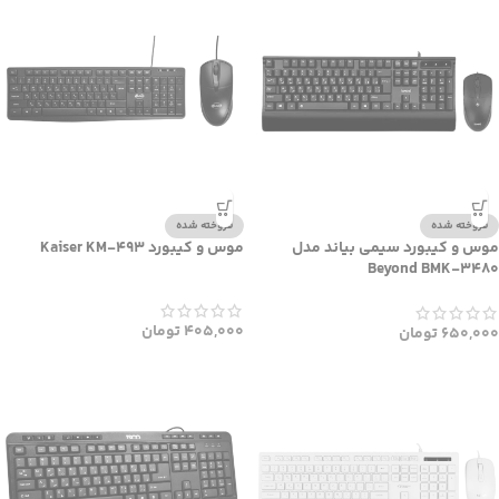
فروخته شده
فروخته شده
موس و کیبورد سیمی بیاند مدل
موس و کیبورد Kaiser KM-493
Beyond BMK-3480
405,000
تومان
650,000
تومان