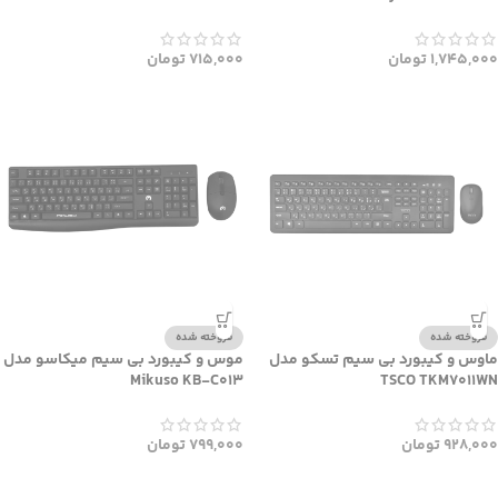
1,745,000
تومان
715,000
تومان
فروخته شده
فروخته شده
ماوس و کیبورد بی سیم تسکو مدل
موس و کیبورد بی سیم میکاسو مدل
Mikuso KB-C013
TSCO TKM7011WN
928,000
تومان
799,000
تومان