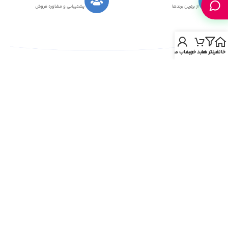
از برترین برندها
پشتیبانی و مشاوره فروش
خانه
فیلتر ها
سبد خرید
حساب من
با گذشت زمان اینترنت نقش پررنگی را در زندگی ما ایفا کرده
است.در دهه ی گذشته شاهد گسترش خرید به روش اینترنتی به
جای خرید سنتی بوده ایم.در همین راستا فروشگاه اینترنتی جی
اس مینو شروع به کار نموده تا با تنوعی بی نظیر از محصولات از
قبیل لوازم جانبی موبایل ,تبلت,کامپیوتر و…باشد.