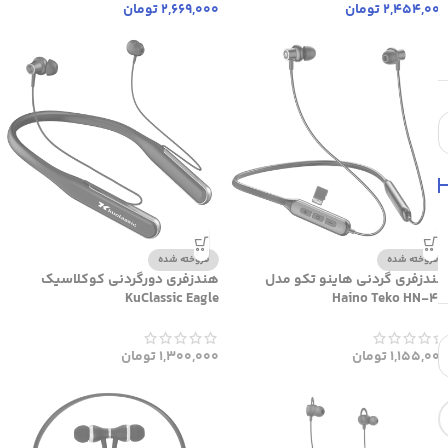
2,454,000
تومان
2,669,000
تومان
فروخته شده
فروخته شده
هندزفری گردنی هاینو تکو مدل
هندزفری دورگردنی کوکلاسیک
KuClassic Eagle
Haino Teko HN-43
1,155,000
تومان
1,300,000
تومان