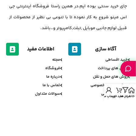
جای خرید سنتی بوده ایم.در همین راستا فروشگاه اینترنتی جی
اس مینو شروع به کار نموده تا با تنوعی بی نظیر از محصولات از
قبیل لوازم جانبی موبایل ,تبلت,کامپیوتر و…باشد.
آگاه سازی
اطلاعات مفید
خرید اقساطی
مجله
روش های پرداخت
فروشگاه
روش های حمل و نقل
درباره ما
سیاست حریم خصوصی
تماس با ما
سیاست مرجوعی
سوالات متداول
خانه
فیلتر ها
سبد خرید
حساب من
اعتبارسنجی جی اس مینو