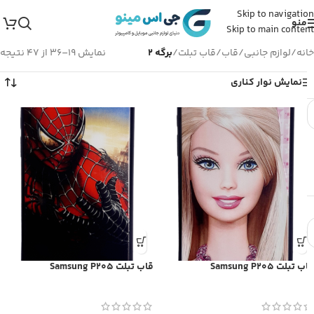
Skip to navigation
منو
Skip to main content
خانه
/
لوازم جانبی
/
قاب
/
قاب تبلت
/
برگه 2
نمایش 19–36 از 47 نتیجه
نمایش نوار کناری
قاب تبلت Samsung P205
قاب تبلت Samsung P205