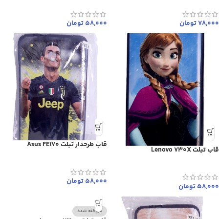
78,000
تومان
58,000
تومان
قاب طرحدار تبلت Asus FE170
قاب تبلت Lenovo 730X
58,000
تومان
58,000
تومان
فروخته شده