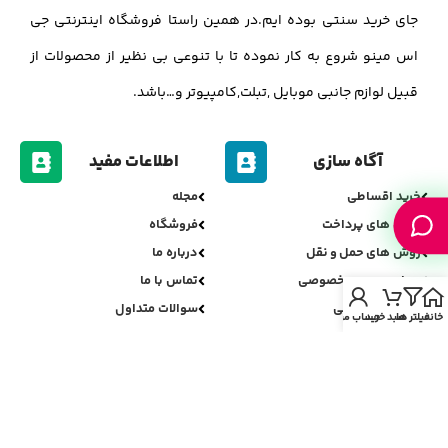
جای خرید سنتی بوده ایم.در همین راستا فروشگاه اینترنتی جی
اس مینو شروع به کار نموده تا با تنوعی بی نظیر از محصولات از
قبیل لوازم جانبی موبایل ,تبلت,کامپیوتر و…باشد.
آگاه سازی
اطلاعات مفید
خرید اقساطی
مجله
روش های پرداخت
فروشگاه
روش های حمل و نقل
درباره ما
سیاست حریم خصوصی
تماس با ما
سیاست مرجوعی
سوالات متداول
خانه
فیلتر ها
سبد خرید
حساب من
اعتبارسنجی جی اس مینو