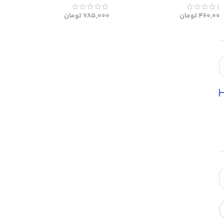
460,000
تومان
785,000
تومان