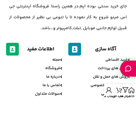
جای خرید سنتی بوده ایم.در همین راستا فروشگاه اینترنتی جی
اس مینو شروع به کار نموده تا با تنوعی بی نظیر از محصولات از
قبیل لوازم جانبی موبایل ,تبلت,کامپیوتر و…باشد.
آگاه سازی
اطلاعات مفید
خرید اقساطی
مجله
روش های پرداخت
فروشگاه
روش های حمل و نقل
درباره ما
سیاست حریم خصوصی
تماس با ما
سیاست مرجوعی
سوالات متداول
خانه
فیلتر ها
سبد خرید
حساب من
اعتبارسنجی جی اس مینو