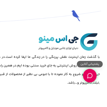
با گذشت زمان اینترنت نقش پررنگی را در زندگی ما ایفا کرده است.د
پشتیبانی آنلاین
گسترش خرید به روش اینترنتی به جای خرید سنتی بوده ایم.در همین راس
جی اس مینو شروع به کار نموده تا با تنوعی بی نظیر از محصولات از قبی
,تبلت,کامپیوتر و…باشد.