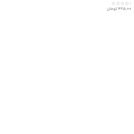
425,000
تومان