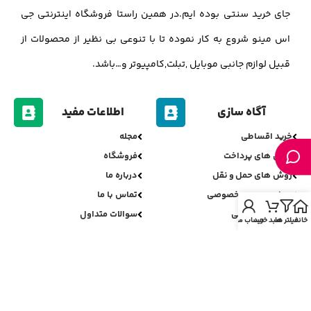
جای خرید سنتی بوده ایم.در همین راستا فروشگاه اینترنتی جی
اس مینو شروع به کار نموده تا با تنوعی بی نظیر از محصولات از
قبیل لوازم جانبی موبایل ,تبلت,کامپیوتر و…باشد.
آگاه سازی
اطلاعات مفید
خرید اقساطی
مجله
روش های پرداخت
فروشگاه
روش های حمل و نقل
درباره ما
سیاست حریم خصوصی
تماس با ما
سیاست مرجوعی
سوالات متداول
خانه
فیلتر ها
سبد خرید
حساب من
اعتبارسنجی جی اس مینو