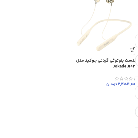
هدست بلوتوثی گردنی جوکید مدل
Jokade JI023
2,454,000
تومان