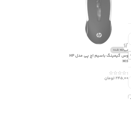
فروخته شده
موس گیمینگ باسیم اچ پی مدل HP
M160
245,000
تومان