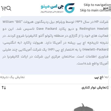
Skip to navigation
منو
Skip to main content
شرکت HP در سال 1936 توسط ویلیام بیل ردینگتون هیولت William “Bill”
Redington Hewlett و دیو پکارد Dave Packard تاسیس شد. این دو
فعالیت های خود را از گاراژی در منطقه پائولو آلتو کالیفرنیا شروع کردند. در
نتیجه تاریخچه اچ پی ریشه در آمریکا دارد. هیولِت پاکارد (به انگلیسی:
Hewlett-Packard) یا به اختصار اِچ پی (HP) یک شرکت آمریکایی چند ملیتی
فناوری اطلاعات است. ساختمان مرکزی این شرکت در ایالت کالیفرنیا در
آمریکا واقع شده‌است.
خانه
/
اچ پی
نمایش یک نتیجه
نمایش نوار کناری