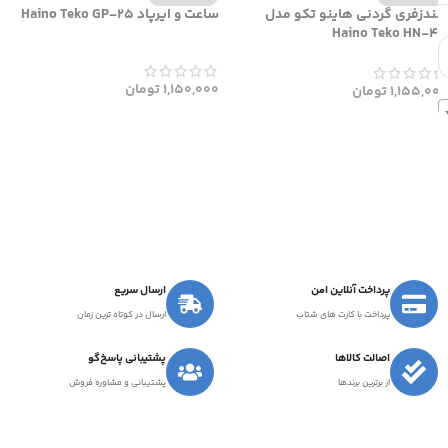
هندزفری گردنی هاینو تکو مدل
ساعت و ایرپاد Haino Teko GP-25
Haino Teko HN-43
1,150,000
تومان
1,155,000
تومان
پرداخت آنلاین امن
ارسال سریع
پرداخت با کارت های شتاب
ارسال در کوتاه ترین زمان
اصالت کالاها
پشتیبانی پاسخ‌گو
از برترین برندها
پشتیبانی و مشاوره فروش